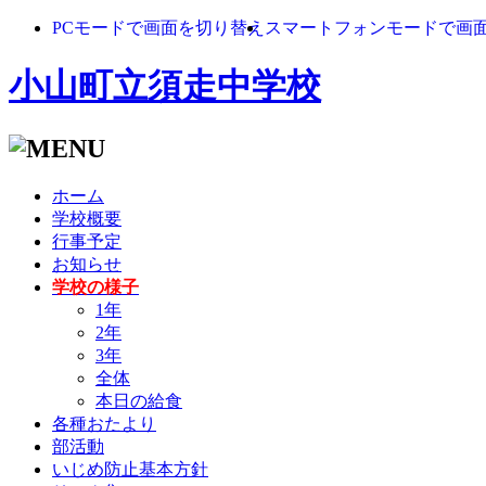
PCモードで画面を切り替え
スマートフォンモードで画
小山町立須走中学校
ホーム
学校概要
行事予定
お知らせ
学校の様子
1年
2年
3年
全体
本日の給食
各種おたより
部活動
いじめ防止基本方針