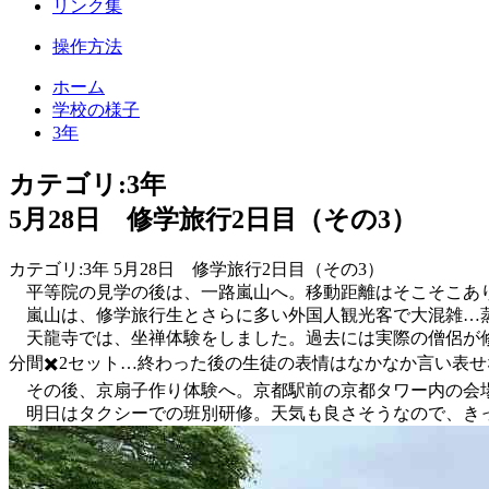
リンク集
操作方法
ホーム
学校の様子
3年
カテゴリ:3年
5月28日 修学旅行2日目（その3）
カテゴリ:3年 5月28日 修学旅行2日目（その3）
平等院の見学の後は、一路嵐山へ。移動距離はそこそこあ
嵐山は、修学旅行生とさらに多い外国人観光客で大混雑…蒸
天龍寺では、坐禅体験をしました。過去には実際の僧侶が修
分間✖️2セット…終わった後の生徒の表情はなかなか言い表
その後、京扇子作り体験へ。京都駅前の京都タワー内の会場
明日はタクシーでの班別研修。天気も良さそうなので、き