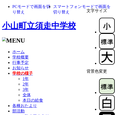
PCモードで画面を切
スマートフォンモードで画面を
文字サイズ
り替え
切り替え
小山町立須走中学校
ホーム
学校概要
行事予定
お知らせ
背景色変更
学校の様子
1年
2年
3年
全体
本日の給食
各種おたより
部活動