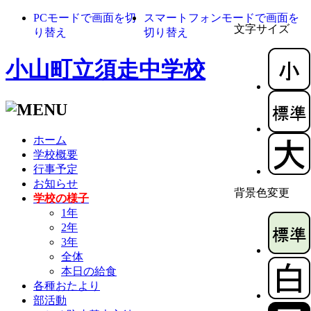
PCモードで画面を切
スマートフォンモードで画面を
文字サイズ
り替え
切り替え
小山町立須走中学校
ホーム
学校概要
行事予定
お知らせ
背景色変更
学校の様子
1年
2年
3年
全体
本日の給食
各種おたより
部活動