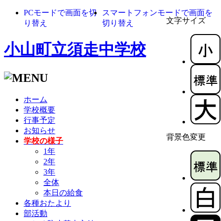
PCモードで画面を切
スマートフォンモードで画面を
文字サイズ
り替え
切り替え
小山町立須走中学校
ホーム
学校概要
行事予定
お知らせ
背景色変更
学校の様子
1年
2年
3年
全体
本日の給食
各種おたより
部活動