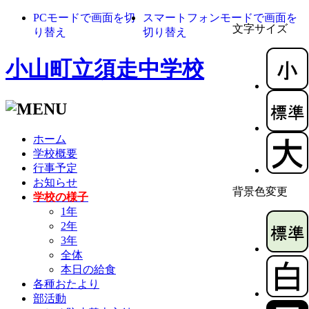
PCモードで画面を切
スマートフォンモードで画面を
文字サイズ
り替え
切り替え
小山町立須走中学校
ホーム
学校概要
行事予定
お知らせ
背景色変更
学校の様子
1年
2年
3年
全体
本日の給食
各種おたより
部活動